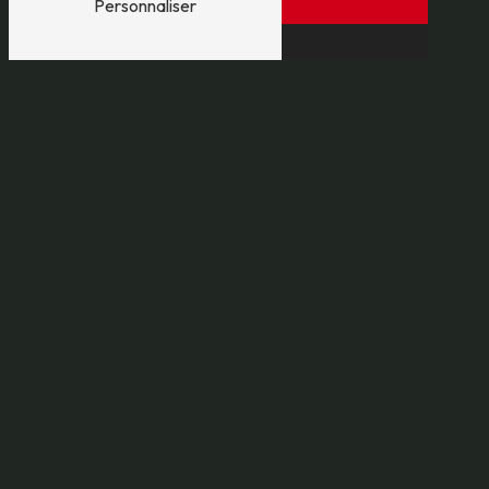
Personnaliser
Téléphones
04 68 80 07 76
06 26 65 34 92
E-mail