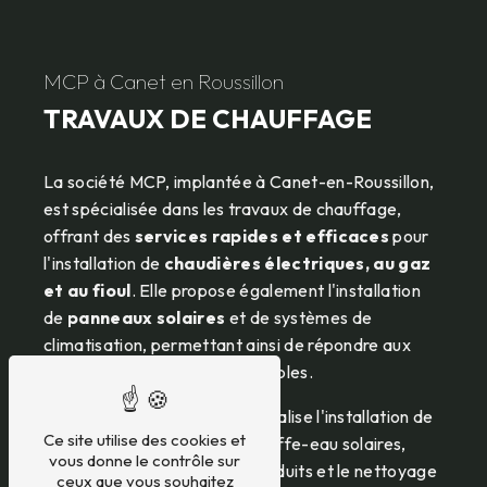
MCP à Canet en Roussillon
TRAVAUX DE CHAUFFAGE
La société MCP, implantée à Canet-en-Roussillon,
est spécialisée dans les travaux de chauffage,
offrant des
services rapides et efficaces
pour
l'installation de
chaudières électriques, au gaz
et au fioul
. Elle propose également l'installation
de
panneaux solaires
et de systèmes de
climatisation, permettant ainsi de répondre aux
besoins en énergies renouvelables.
Parmi ses prestations, MCP réalise l'installation de
Ce site utilise des cookies et
planchers chauffants, de chauffe-eau solaires,
vous donne le contrôle sur
ainsi que le ramonage des conduits et le nettoyage
ceux que vous souhaitez