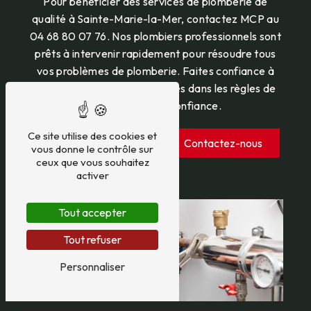
Pour bénéficier des services de plomberie de
qualité à Sainte-Marie-la-Mer, contactez MCP au
04 68 80 07 76. Nos plombiers professionnels sont
prêts à intervenir rapidement pour résoudre tous
vos problèmes de plomberie. Faites confiance à
MCP pour des travaux réalisés dans les règles de
l'art et en toute confiance.
Ce site utilise des cookies et
En savoir plus
Contactez-nous
vous donne le contrôle sur
ceux que vous souhaitez
activer
Tout accepter
Tout refuser
Personnaliser